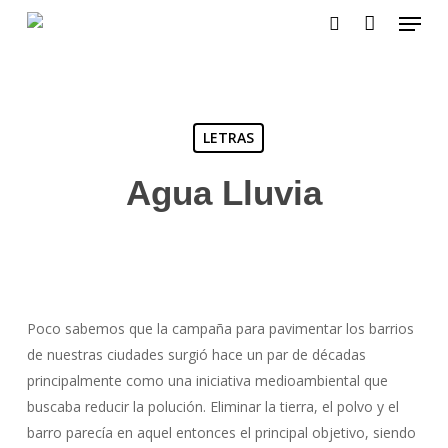
Menu
Skip
to
search
main
content
LETRAS
Agua Lluvia
Poco sabemos que la campaña para pavimentar los barrios
de nuestras ciudades surgió hace un par de décadas
principalmente como una iniciativa medioambiental que
buscaba reducir la polución. Eliminar la tierra, el polvo y el
barro parecía en aquel entonces el principal objetivo, siendo