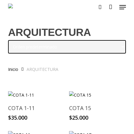
Menu
Skip
to
search
main
content
ARQUITECTURA
Inicio
ARQUITECTURA
Añadir Al Carrito
Añadir Al Carrito
COTA 1-11
COTA 15
$
35.000
$
25.000